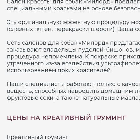
Сеть салонов для собак «Милорд» предлагает ус
заказывают владельцы пуделей, бишонов, мальтийс
процедура неприемлема. К покраске приходится пр
утраченного из-за воздействия ультрафиолета, пр
использованием ярких красителей.
Наши специалисты работают только с качественно
веществ, способных навредить домашним любимцам
фруктовые соки, а также натуральные масла, пи
ЦЕНЫ НА КРЕАТИВНЫЙ ГРУМИНГ
Креативный груминг
Наклеивание страз 1 шт.
ГЛАМУР С ЧУВСТВОМ ЮМОРА