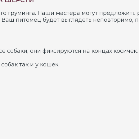
 питомец будет выглядеть неповторимо, подчеркива
аки, они фиксируются на концах косичек.
 так и у кошек.
полное или частичное окрашивание шерсти. Окраши
уральных красителей. Цвета варьируются от нежно-
ользовать как в торжественных случаях, так и для
будет выгодно отличаться от своих собратьев по пор