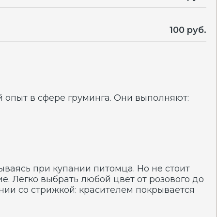
ре груминга. Они выполняют:
купании питомца. Но не стоит
ыбрать любой цвет от розового до
ижкой: красителем покрывается
их зверей: представителям
тигра или зебры. Разноцветный
у придают любимцам
ия, привлекая восхищенные