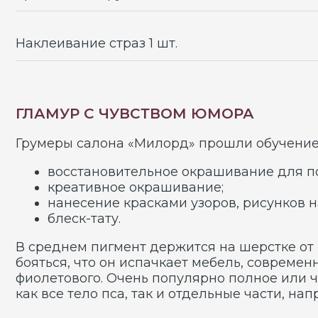
Грумеры салона «Милорд» прошли обучение деко
восстановительное окрашивание для подгото
креативное окрашивание;
нанесение красками узоров, рисунков на тело
блеск-тату.
В среднем пигмент держится на шерстке от неско
бояться, что он испачкает мебель, современные ф
фиолетового. Очень популярно полное или части
как все тело пса, так и отдельные части, наприме
Весьма экстравагантно и забавно смотрятся песи
маленьких пород идет милый окрас олененка, пан
хохолок, «драконьи шипы» на спине, хвостик, на
праздничный и озорной вид.
ПРЕИМУЩЕСТВА ПРОФЕССИОНАЛЬНОГО 
Главное придерживаться меры при окрашивании. 
взгляды прохожих и вызывая улыбки и одобрение 