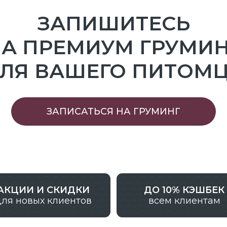
вых клиентов
всем клиентам
:
Меню:
Адреса салонов
СОБАКИ
МОСКВА
М
сква, ул.
КОШКИ
ИРКУТСК
СУ
 стр.3
АЛМАТЫ
ЦЕНЫ
К
5-20-40
О НАС
КОРОЛЕВ
К
00-20:00
ПЕРМЬ
БУТИК
ФРАНШИЗА
АКАДЕМИЯ