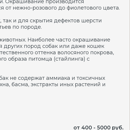
Наиболее часто окрашивание
ород собак или даже кошек
о оттенка волосяного покрова,
итомца (стайлинга) с
ержат аммиака и токсичных
экстракты иных растений и
1
2
3
от 400 - 5000 руб.
100 руб.