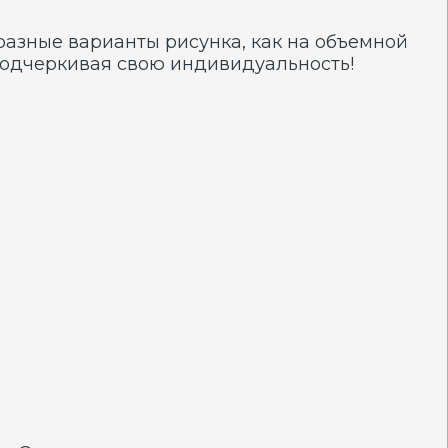
я свою индивидуальность!
САЛОНЫ
ВАКАНСИИ
вание производится
розового до фиолетового цвета.
 скрытия дефектов шерсти
оде.