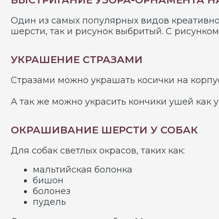
шерсти, так и рисунок выбритый. С рисунком Ваш
УКРАШЕНИЕ СТРАЗАМИ
Стразами можно украшать косички на корпусе соб
А так же можно украсить кончики ушей как у собак
ОКРАШИВАНИЕ ШЕРСТИ У СОБАК
Для собак светлых окрасов, таких как:
мальтийская болонка
бишон
болонез
пудель
Салон красоты для собак «Милорд» предлагает 
специальными красками на основе безопасных нат
Эту оригинальную эффектную процедуру можно исп
(слезных пятен, перекраски шерсти). Ваша собака 