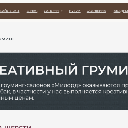
СТ
О НАС
САЛОНЫ
БУТИК
ФРАНШИЗА
АКАДЕМИЯ
ВАКАНСИ
АТИВНЫЙ ГРУМИНГ
минг-салонов «Милорд» оказываются профессион
в частности у нас выполняется креативный груми
ценам.
РСТИ
уминга. Наши мастера могут предложить разные вари