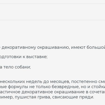
ративному окрашиванию, имеют большой опыт в сфе
вки к выставке;
 собаки;
льких недель до месяцев, постепенно смываясь при 
ормулы не только безвредные, но и стойкие. Легко в
чное декоративное окрашивание в сочетании со стр
р, пушистая грива, свисающие пряди.
ки, окрашенные под персонажей мультфильмов, друг
ды, лошадки пони, а более крупным их сородичам - 
поминающий радугу, сердечки или звездочки на бок
СЕРВИСА
Тогда вы и ваша собака окажетесь в центре вниман
друзей.