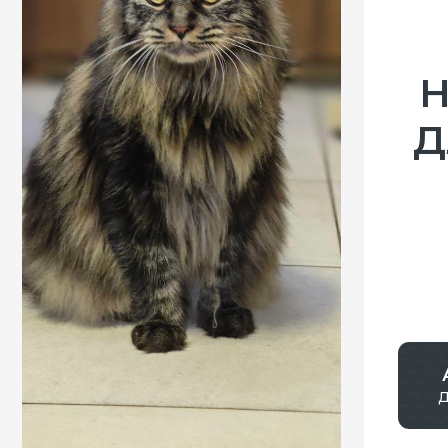
для но
Контактные данные
ООО "МИЛОРД"
Адрес: 103064, г. Мо
Земляной Вал 21/2-4,
Телефон:
+7(800)55
График работы: 10:
Договор оферта
Размещение результатов СОУТ
Политика конфиденциальности