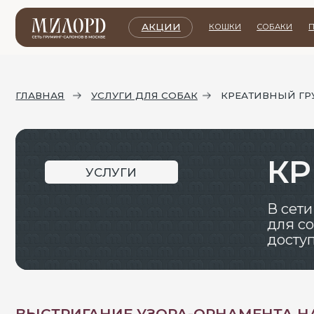
АКЦИИ
КОШКИ
СОБАКИ
ПРАЙС ЛИ
ГЛАВНАЯ
УСЛУГИ ДЛЯ СОБАК
КРЕАТИВНЫЙ ГРУМИНГ
КРЕ
УСЛУГИ
В сети гру
для собак, 
доступным 
ВЫСТРИГАНИЕ УЗОРА-ОРНАМЕНТА НА ШЕ
Один из самых популярных видов креативного гр