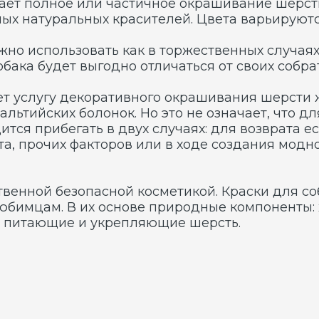
лугу декоративного окрашивания шерсти животных. 
ких болонок. Но это не означает, что для других п
ибегать в двух случаях: для возврата естественног
очих факторов или в ходе создания модного образа п
й безопасной косметикой. Краски для собак не сод
. В их основе природные компоненты: хна, басма, 
тающие и укрепляющие шерсть.