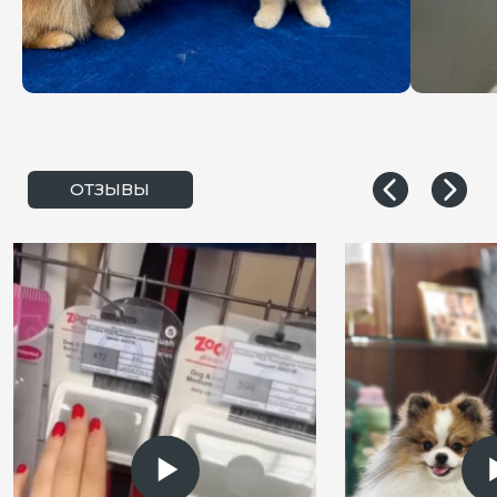
Контактные данные:
ООО "МИЛОРД"
Адрес: 103064, г. Москва, ул.
Земляной Вал 21/2-4, стр.3
Телефон:
+7(800)555-20-40
График работы: 10:00-20:00
ГРУММИР
Договор оферта
Размещение результатов СОУТ
Политика конфиденциальности
Согласие на обработку персональных
данных
Согласие на получение рекламной
и информационной рассылки
Создание сайтов: web-russia.ru
Адреса салонов: