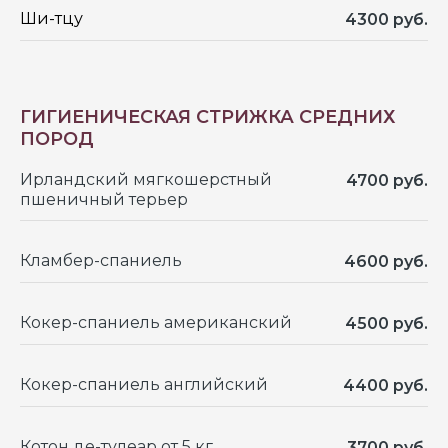
Ши-тцу
4300 руб.
ГИГИЕНИЧЕСКАЯ СТРИЖКА СРЕДНИХ
ПОРОД
Ирландский мягкошерстный
4700 руб.
пшеничный терьер
Кламбер-спаниель
4600 руб.
Кокер-спаниель американский
4500 руб.
Афганская борзая
Мальтийская болонка
Бернский зиненхунд
Ньюфаундленд
Кокер-спаниель английский
4400 руб.
Бивер йорка
Пекинес
Бишон фризе
Петербургская орхидея
Бобтейл
Померанский шпиц
Котон де-тулеар от 5 кг
3700 руб.