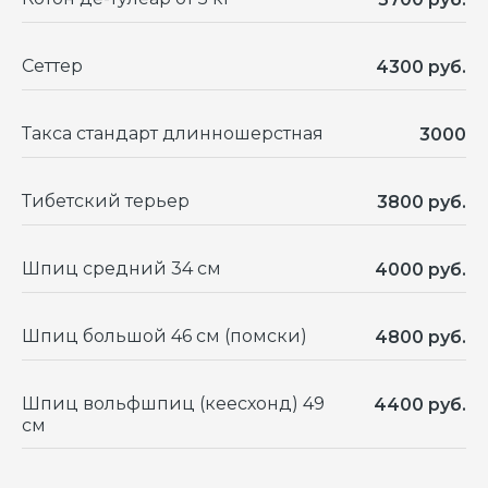
Брабантский грифон
Ши-тцу
Брюссельский грифон
Шпиц
Сеттер
4300 руб.
Золотистый ретривер
Черный терьер
Йоркширский терьер
Такса стандарт длинношерстная
3000
Тибетский терьер
3800 руб.
Шпиц средний 34 см
4000 руб.
Шпиц большой 46 см (помски)
4800 руб.
Шпиц вольфшпиц (кеесхонд) 49
4400 руб.
см