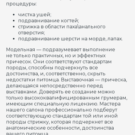
процедуры:
СТОИМОСТЬ СТРИЖКИ
чистка ушей;
ДЛИННОШЕРСТНЫХ
подравнивание когтей;
СОБАК
стрижка в области паха\анального
отверстия;
подравнивание шерсти на морде, лапах.
Модельная — подразумевает выполнение
не только практичных, но и эффектных
причесок. Они соответствуют стандартам
породы, способны подчеркнуть все
достоинства, и, соответственно, скрыть
недостатки питомца. Выставочная — прическа,
делающаяся непосредственно перед
выставками. Доверять ее создание можно
только высококвалифицированным грумерам,
имеющим специальную лицензию. Мастера
нашего салона профессионально подберут
соответствующую стандартам той или иной
породы стрижку, которая подчеркнет все
анатомические особенности, достоинства
вашего питомца.