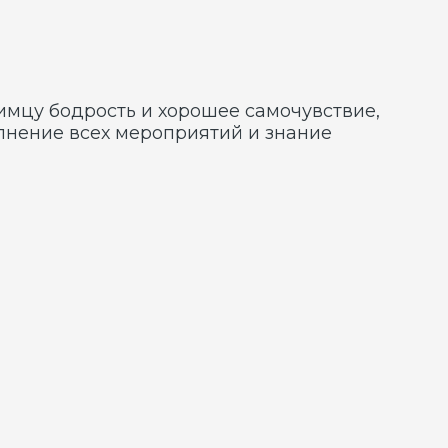
бенностями породы тримминг.
трижку в салоне принято
рами и шнауцерами, метисами,
рименению успокоительного
. Своим посетителям
т выполнены быстро и на высоком