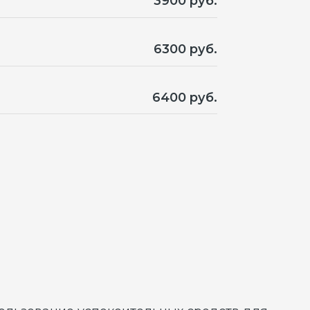
 успокоительных средств для
бариты, тем заметнее станут