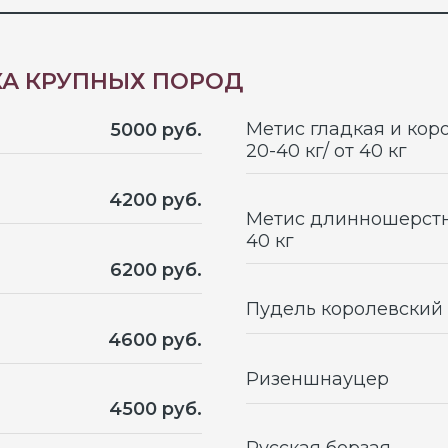
4200 руб.
Метис длинношерстные 20-40 кг
40 кг
6200 руб.
Пудель королевский
4600 руб.
Ризеншнауцер
4500 руб.
Русская борзая
4400 руб.
Фландрский бувье
5500 руб.
Черный терьер
4300 руб.