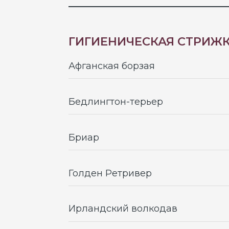
Бедлингтон-терьер
Бриар
Голден Ретривер
Ирландский волкодав
Керри блю-терьер
Лабрадудель от 20 кг
Легавые собаки длинношерстные
(лангхаар и т.п.)