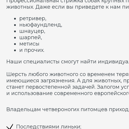
имеющиеся загрязнения. А для животных, провод
станет первостепенной задачей. Залогом успешн
и использование современного европейского обо
Владельцам четвероногих питомцев приходится р
Последствиями линьки;
Неопрятными колтунами;
Отмершим подшерстком;
Чтобы результаты стрижки удовлетворили хозяина
грумеры салона пользуются профессиональными 
психологии четвероногого.
ЭТАПЫ ПРОЦЕДУРЫ
Владельцам собакам в салоне будет предложен ц
Квалифицированный грумер займется: