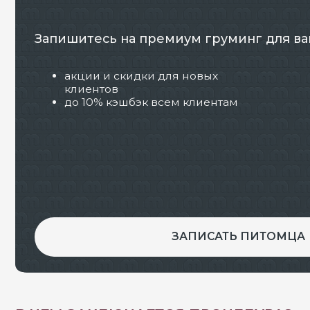
Запишитесь на премиум груминг для вашего
акции и скидки для новых
клиентов
до 10% кэшбэк всем клиентам
ЗАПИСАТЬ ПИТОМЦА
В ЧЕМ ЗАКЛЮЧАЕТСЯ ПРОЦЕДУРА?
Гигиеническая стрижка крупных собак в нашем с
стрижку морды (шерсть под глазами, борода, ч