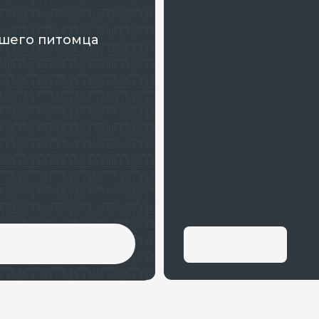
 питомца
алоне предусматривает:
елка);