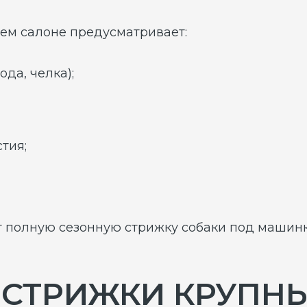
ую сезонную стрижку собаки под машинку и тримми
ТРИЖКИ КРУПНЫХ С
РУПНЫХ ПОРОД
Метис гладкая и короткая шерс
5000 руб.
20-40 кг/ от 40 кг