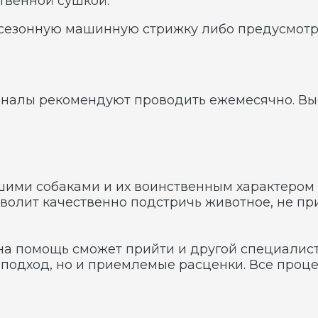
ОРОДЫ
Ньюфаундленд
Черный терьер
р
Овчарка