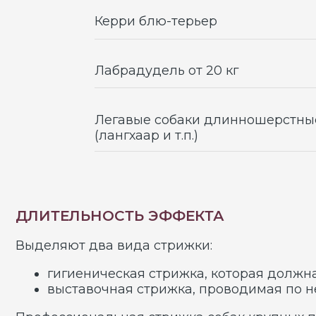
ДЛИТЕЛЬНОСТЬ ЭФФЕКТА
Выделяют два вида стрижки:
гигиеническая стрижка, которая должна произ
выставочная стрижка, проводимая по необхо
Профессиональная стрижка собак крупных пород 
животных. Даже если вы приведете к нам питомца
ретривер,
ньюфаундленд,
шнауцер,
шарпей,
метисы
и прочих.
Наши специалисты смогут найти индивидуальный
Шерсть любого животного со временем теряет при