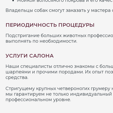
профессиональном уровне.
ОБСЛУЖИВАЕМ П
Афганская борзая
Золотистый ретриве
Бернский зиненхунд
Бобтейл
ПОРТФОЛИО