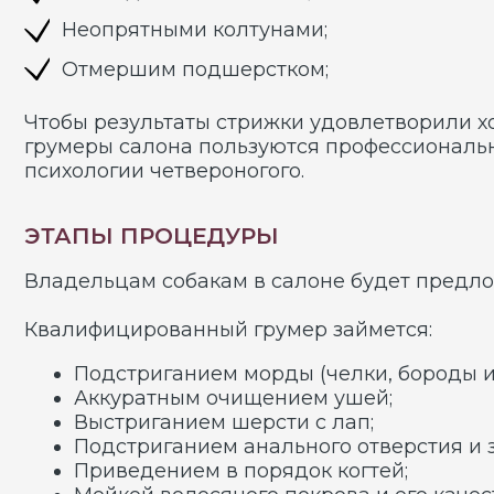
Подстриганием морды (челки, бороды и шерс
Аккуратным очищением ушей;
Выстриганием шерсти с лап;
Подстриганием анального отверстия и зоны п
Приведением в порядок когтей;
Мойкой волосяного покрова и его качественн
Владельцы собак смогут заказать у мастера сез
ПЕРИОДИЧНОСТЬ ПРОЦЕДУРЫ
Подстригание больших животных профессионалы 
выполнять по необходимости.
УСЛУГИ САЛОНА
Наши специалисты отлично знакомы с большими 
шарпеями и прочими породами. Их опыт позволит
средства.
Стригущему крупных четвероногих грумеру на по
мы гарантируем не только индивидуальный подхо