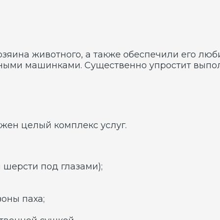
ти под глазами);
аха;
ой сушкой.
онную машинную стрижку либо предусмотренный осо
рекомендуют проводить ежемесячно. Выставочную с
собаками и их воинственным характером — ретриве
 качественно подстричь животное, не прибегая к п
мощь сможет прийти и другой специалист зоосалона
д, но и приемлемые расценки. Все процедуры буду