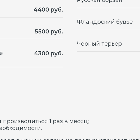
водиться 1 раз в месяц;
димости.
в нашем салоне не предусматривает использование
 с воинственным характером таких пород как:
 подход.
вычную чистоту и блеск. Чем большими будут его га