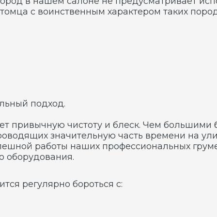
ящих значительную часть времени на улице, реали
ой работы наших профессиональных грумеров станет
рудования.
егулярно бороться с:
 животного, а также обеспечили его любимцу бодро
машинками. Существенно упростит выполнение всех
елый комплекс услуг.